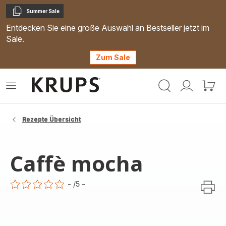
Summer Sale
Kopieren
Entdecken Sie eine große Auswahl an Bestseller jetzt im
Sale.
Zum Sale
Krups
Das
Mein
Mein
Homepage
Menü
Konto
Waren
öffnen
Rezepte Übersicht
Caffè mocha
-
/5
-
ratings.0