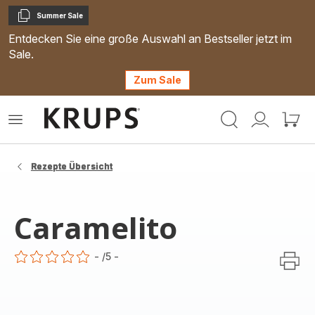
Summer Sale
Kopieren
Entdecken Sie eine große Auswahl an Bestseller jetzt im
Sale.
Zum Sale
Krups
Das
Mein
Mein
Homepage
Menü
Konto
Waren
öffnen
Rezepte Übersicht
Caramelito
-
/5
-
ratings.0