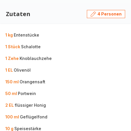
Zutaten
4 Personen
1 kg
Entenstücke
1 Stück
Schalotte
1 Zehe
Knoblauchzehe
1 EL
Olivenöl
150 ml
Orangensaft
50 ml
Portwein
2 EL
flüssiger Honig
100 ml
Geflügelfond
10 g
Speisestärke