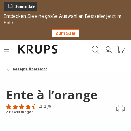
Summer Sale
Kopieren
Entdecken Sie eine große Auswahl an Bestseller jetzt im
Sale.
Zum Sale
Krups
Das
Mein
Mein
Homepage
Menü
Konto
Waren
öffnen
Rezepte Übersicht
Ente à l’orange
4.4
/5
-
ratings.4.4
2 Bewertungen