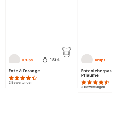
Ente
Entenleberpastete
à
mit
l’orange
Pflaume
Krups
Krups
1 Std.
Ente à l’orange
Entenleberpaste
Pflaume
ratings.4.4
2 Bewertungen
ratings.4.5
3 Bewertungen