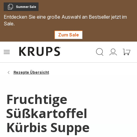
Summer Sale
Kopieren
Entdecken Sie eine große Auswahl an Bestseller jetzt im
Sale.
Zum Sale
Krups
Das
Mein
Mein
Homepage
Menü
Konto
Waren
öffnen
Rezepte Übersicht
Fruchtige
Süßkartoffel
Kürbis Suppe