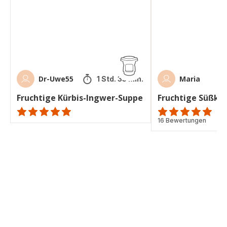
Dr-Uwe55
Maria
1 Std. 35 Min.
Fruchtige Kürbis-Ingwer-Suppe
Fruchtige Süßkar
ratings.NaN
ratings.4.9
16 Bewertungen