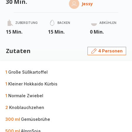
30 Min.
Jessy
ZUBEREITUNG
BACKEN
ABKÜHLEN
15 Min.
15 Min.
0 Min.
Zutaten
4 Personen
1
Große Süßkartoffel
1
Kleiner Hokkaido Kürbis
1
Normale Zwiebel
2
Knoblauchzehen
300 ml
Gemüsebrühe
500 ml
AlproSoja