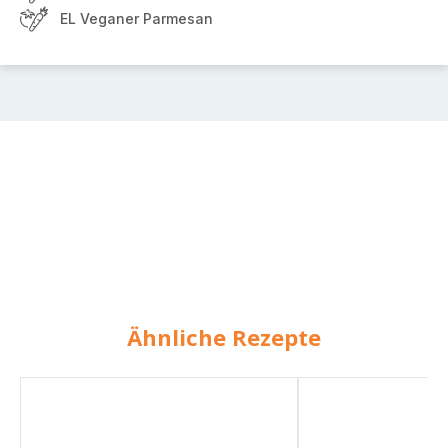
EL Veganer Parmesan
Ähnliche Rezepte
Fruchtige
Fruchtige
Kürbis-
Süßkartoffelsuppe
Ingwer-
Suppe