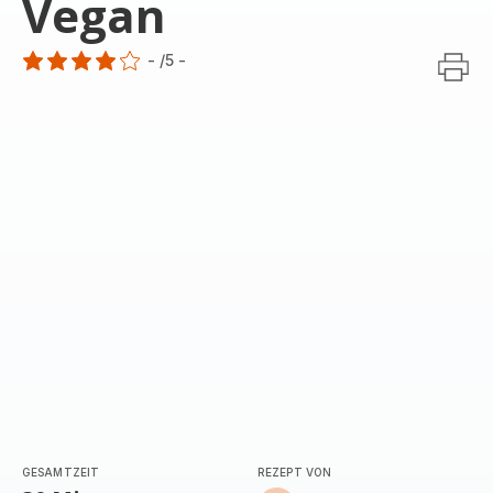
Vegan
-
/5
-
Bewertung
mit
4
Sternen
(Durchschnitt)
GESAMTZEIT
REZEPT VON