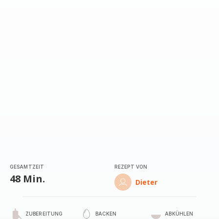
mit
5
Sternen
(Durchschnitt)
GESAMTZEIT
REZEPT VON
48 Min.
Dieter
ZUBEREITUNG
BACKEN
ABKÜHLEN