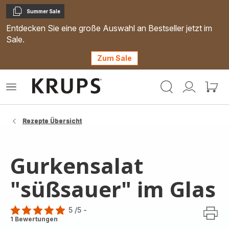
Summer Sale
Kopieren
Entdecken Sie eine große Auswahl an Bestseller jetzt im
Sale.
Zum Sale
Krups
Das
Mein
Mein
Homepage
Menü
Konto
Waren
öffnen
Rezepte Übersicht
Gurkensalat
"süßsauer" im Glas
5
/5
-
Bewertung
1 Bewertungen