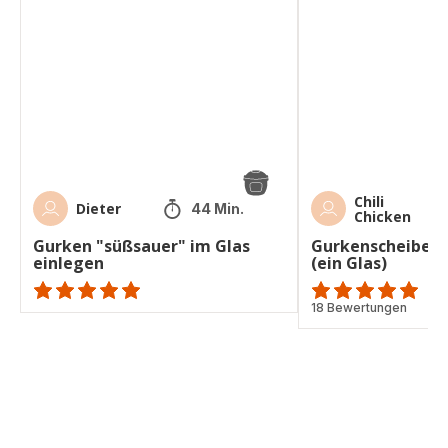
"süßsauer"
„süßsauer“
im
(ein
Glas
Glas)
einlegen
Chili
Dieter
44 Min.
Chicken
Gurken "süßsauer" im Glas
Gurkenscheiben 
einlegen
(ein Glas)
ratings.NaN
Bewertung
18 Bewertungen
mit
5
Sternen
(Durchschnitt)