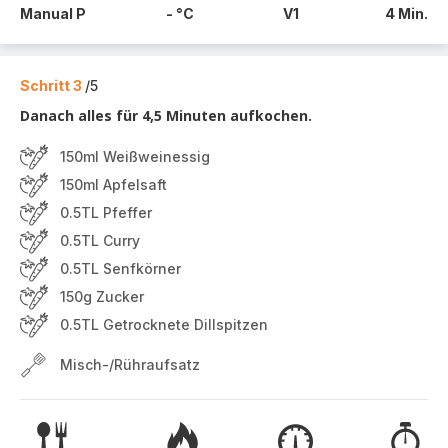
Manual P
- °C
V1
4 Min.
Schritt 3
/5
Danach alles für 4,5 Minuten aufkochen.
150ml Weißweinessig
150ml Apfelsaft
0.5TL Pfeffer
0.5TL Curry
0.5TL Senfkörner
150g Zucker
0.5TL Getrocknete Dillspitzen
Misch-/Rühraufsatz