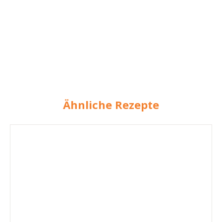
Ähnliche Rezepte
Hähnchen-
Saté-
Spieße
mit
Erdnussdip