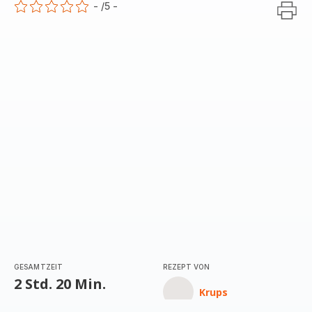
-
/5
-
ratings.0
GESAMTZEIT
REZEPT VON
2 Std. 20 Min.
Krups