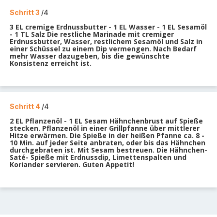
Schritt 3
/4
3 EL cremige Erdnussbutter - 1 EL Wasser - 1 EL Sesamöl
- 1 TL Salz Die restliche Marinade mit cremiger
Erdnussbutter, Wasser, restlichem Sesamöl und Salz in
einer Schüssel zu einem Dip vermengen. Nach Bedarf
mehr Wasser dazugeben, bis die gewünschte
Konsistenz erreicht ist.
Schritt 4
/4
2 EL Pflanzenöl - 1 EL Sesam Hähnchenbrust auf Spieße
stecken. Pflanzenöl in einer Grillpfanne über mittlerer
Hitze erwärmen. Die Spieße in der heißen Pfanne ca. 8 -
10 Min. auf jeder Seite anbraten, oder bis das Hähnchen
durchgebraten ist. Mit Sesam bestreuen. Die Hähnchen-
Saté- Spieße mit Erdnussdip, Limettenspalten und
Koriander servieren. Guten Appetit!