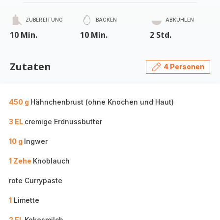
ZUBEREITUNG
BACKEN
ABKÜHLEN
10 Min.
10 Min.
2 Std.
Zutaten
4 Personen
450 g
Hähnchenbrust (ohne Knochen und Haut)
3 EL
cremige Erdnussbutter
10 g
Ingwer
1 Zehe
Knoblauch
rote Currypaste
1
Limette
2 EL
Kokosmilch