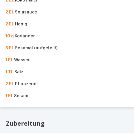
2 EL
Sojasauce
2 EL
Honig
10 g
Koriander
3 EL
Sesamöl (aufgeteilt)
1 EL
Wasser
1 TL
Salz
2 EL
Pflanzenöl
1 EL
Sesam
Zubereitung