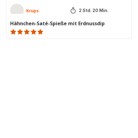
Krups
2 Std. 20 Min.
Hähnchen-Saté-Spieße mit Erdnussdip
ratings.NaN