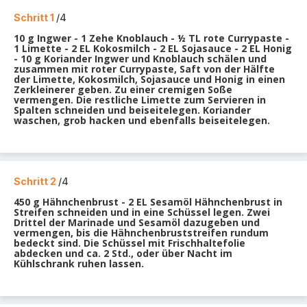
Schritt 1
/4
10 g Ingwer - 1 Zehe Knoblauch - ½ TL rote Currypaste -
1 Limette - 2 EL Kokosmilch - 2 EL Sojasauce - 2 EL Honig
- 10 g Koriander Ingwer und Knoblauch schälen und
zusammen mit roter Currypaste, Saft von der Hälfte
der Limette, Kokosmilch, Sojasauce und Honig in einen
Zerkleinerer geben. Zu einer cremigen Soße
vermengen. Die restliche Limette zum Servieren in
Spalten schneiden und beiseitelegen. Koriander
waschen, grob hacken und ebenfalls beiseitelegen.
Schritt 2
/4
450 g Hähnchenbrust - 2 EL Sesamöl Hähnchenbrust in
Streifen schneiden und in eine Schüssel legen. Zwei
Drittel der Marinade und Sesamöl dazugeben und
vermengen, bis die Hähnchenbruststreifen rundum
bedeckt sind. Die Schüssel mit Frischhaltefolie
abdecken und ca. 2 Std., oder über Nacht im
Kühlschrank ruhen lassen.