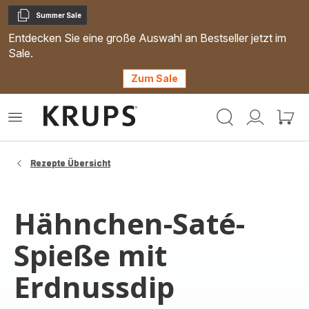
Summer Sale
Kopieren
Entdecken Sie eine große Auswahl an Bestseller jetzt im
Sale.
Zum Sale
Krups
Das
Mein
Mein
Homepage
Menü
Konto
Waren
öffnen
Rezepte Übersicht
Hähnchen-Saté-
Spieße mit
Erdnussdip