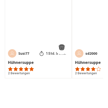
Hühnersuppe
Hühnersuppe
Susi77
sd2000
1 Std. 5 Min.
Hühnersuppe
Hühnersuppe
Bewertung
2 Bewertungen
Bewertung
2 Bewertungen
mit
mit
5
4
Sternen
Sternen
(Durchschnitt)
(Durchschnitt)