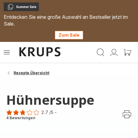
Summer Sale
Kopieren
Entdecken Sie eine große Auswahl an Bestseller jetzt im
Sale.
Zum Sale
Krups
Das
Mein
Mein
Homepage
Menü
Konto
Waren
öffnen
Rezepte Übersicht
Hühnersuppe
2.7
/5
-
ratings.2.7
4 Bewertungen