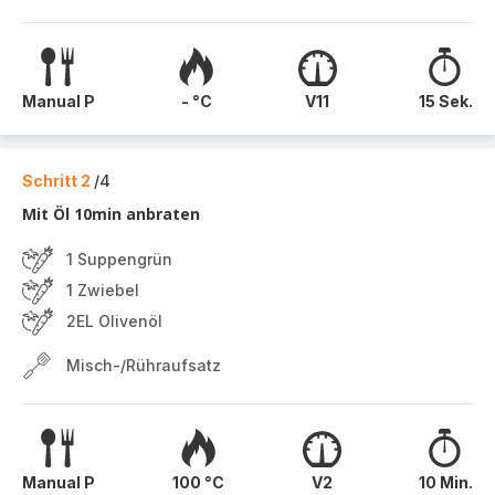
Manual P
- °C
V11
15 Sek.
Schritt 2
/4
Mit Öl 10min anbraten
1 Suppengrün
1 Zwiebel
2EL Olivenöl
Misch-/Rühraufsatz
Manual P
100 °C
V2
10 Min.