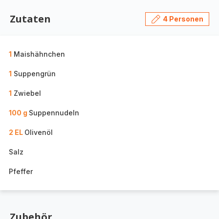
Zutaten
4 Personen
1
Maishähnchen
1
Suppengrün
1
Zwiebel
100 g
Suppennudeln
2 EL
Olivenöl
Salz
Pfeffer
Zubehör