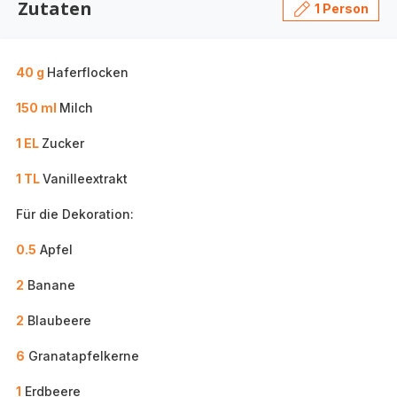
Zutaten
1 Person
40 g
Haferflocken
150 ml
Milch
1 EL
Zucker
1 TL
Vanilleextrakt
Für die Dekoration:
0.5
Apfel
2
Banane
2
Blaubeere
6
Granatapfelkerne
1
Erdbeere