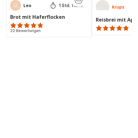
Leo
1 Std. 1 Min.
Krups
Brot mit Haferflocken
Reisbrei mit Apr
ratings.4.7
22 Bewertungen
Bewertung
mit
5
Sternen
(Durchschnitt)