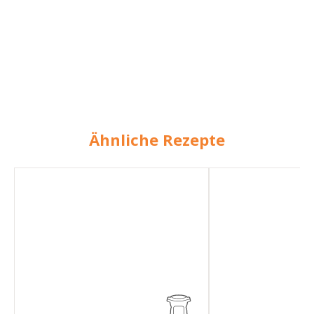
Ähnliche Rezepte
Brot
Reisbrei
mit
mit
Haferflocken
Aprikose