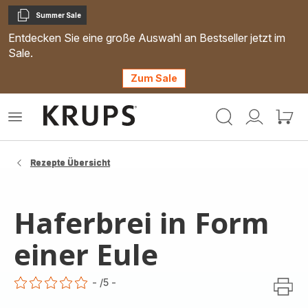
Summer Sale
Kopieren
Entdecken Sie eine große Auswahl an Bestseller jetzt im
Sale.
Zum Sale
Krups
Das
Mein
Mein
Homepage
Menü
Konto
Waren
öffnen
Rezepte Übersicht
Haferbrei in Form
einer Eule
-
/5
-
ratings.0