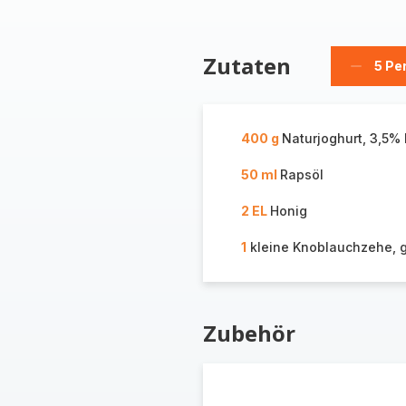
Zutaten
5 Pe
Person
löschen
400 g
Naturjoghurt, 3,5% 
50 ml
Rapsöl
2 EL
Honig
1
kleine Knoblauchzehe, 
Zubehör