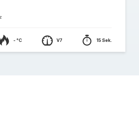
z
- °C
V7
15 Sek.