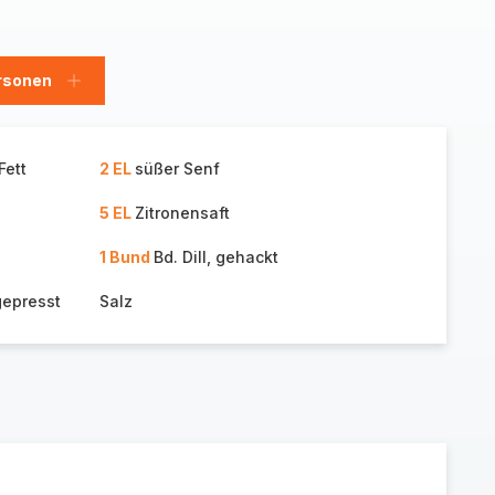
rsonen
en
Personen
hinzufügen
Fett
2 EL
süßer Senf
5 EL
Zitronensaft
1 Bund
Bd. Dill, gehackt
gepresst
Salz