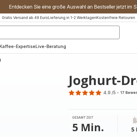
Entdecken Sie eine große Auswahl an Bestseller jetzt im S
Gratis Versand ab 49 Euro
Lieferung in 1-2 Werktagen
Kostenfreie Retouren
"Handmixer","Waffeleisen"]
Kaffee-Expertise
Live-Beratung
g
Joghurt-Dr
4.9
/5
-
17 Bewe
ratings.4.9
GESAMTZEIT
5 Min.
5 