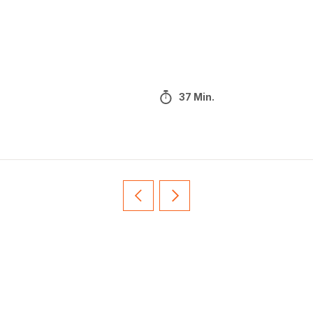
37 Min.
Vorherige
Weiter
Recipe
Recipe
card
card
slider
slider