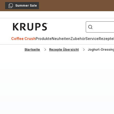
Summer Sale
Kopieren
["Kaffeevollautomat",
Krups
Homepage
Coffee Crush
Produkte
Neuheiten
Zubehör
Service
Rezepte
Startseite
Rezepte Übersicht
Joghurt-Dressin