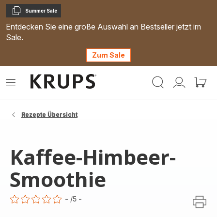
Summer Sale
Kopieren
Entdecken Sie eine große Auswahl an Bestseller jetzt im
Sale.
Zum Sale
Krups
Das
Mein
Mein
Homepage
Menü
Konto
Waren
öffnen
Rezepte Übersicht
Kaffee-Himbeer-
Smoothie
-
/5
-
ratings.0