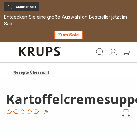
Summer Sale
Kopieren
Entdecken Sie eine große Auswahl an Bestseller jetzt im
Sale.
Zum Sale
Krups
Das
Mein
Mein
Homepage
Menü
Konto
Waren
öffnen
Rezepte Übersicht
Kartoffelcremesupp
-
/5
-
ratings.0