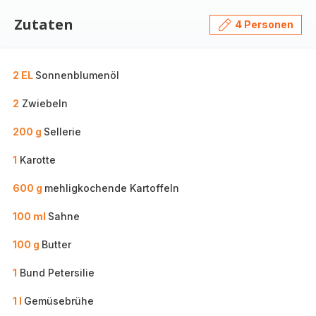
Zutaten
4 Personen
2 EL
Sonnenblumenöl
2
Zwiebeln
200 g
Sellerie
1
Karotte
600 g
mehligkochende Kartoffeln
100 ml
Sahne
100 g
Butter
1
Bund Petersilie
1 l
Gemüsebrühe