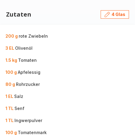
Zutaten
4 Glas
200 g
rote Zwiebeln
3 EL
Olivenöl
1.5 kg
Tomaten
100 g
Apfelessig
80 g
Rohrzucker
1 EL
Salz
1 TL
Senf
1 TL
Ingwerpulver
100 g
Tomatenmark