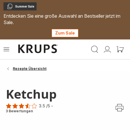
Summer Sale
Kopieren
Entdecken Sie eine große Auswahl an Bestseller jetzt im
Sale.
Zum Sale
Krups
Das
Mein
Mein
Homepage
Menü
Konto
Waren
öffnen
Rezepte Übersicht
Ketchup
3.5
/5
-
ratings.3.5
3 Bewertungen