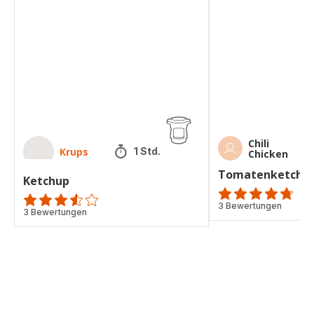
Chili
Krups
1 Std.
Chicken
Tomatenketchu
Ketchup
ratings.4.7
3 Bewertungen
ratings.3.5
3 Bewertungen