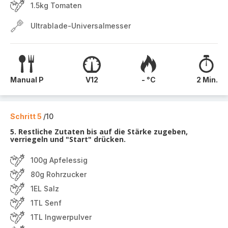
1.5kg Tomaten
Ultrablade-Universalmesser
Manual P
V12
- °C
2 Min.
Schritt 5
/10
5. Restliche Zutaten bis auf die Stärke zugeben,
verriegeln und "Start" drücken.
100g Apfelessig
80g Rohrzucker
1EL Salz
1TL Senf
1TL Ingwerpulver