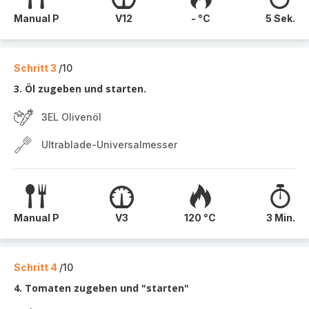
Manual P
V12
- °C
5 Sek.
Schritt 3
/10
3. Öl zugeben und starten.
3EL Olivenöl
Ultrablade-Universalmesser
Manual P
V3
120 °C
3 Min.
Schritt 4
/10
4. Tomaten zugeben und "starten"