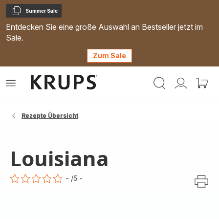
Summer Sale
Kopieren
Entdecken Sie eine große Auswahl an Bestseller jetzt im
Sale.
Zum Sale
Krups
Das
Mein
Mein
Homepage
Menü
Konto
Waren
öffnen
Rezepte Übersicht
Louisiana
-
/5
-
ratings.0