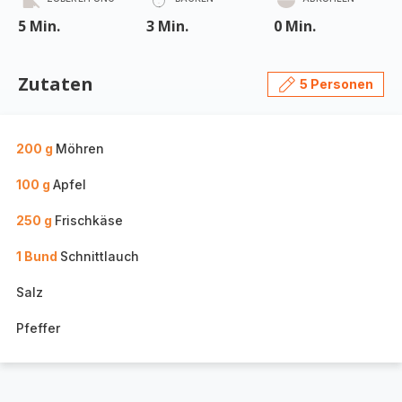
5 Min.
3 Min.
0 Min.
Zutaten
5 Personen
200 g
Möhren
100 g
Apfel
250 g
Frischkäse
1 Bund
Schnittlauch
Salz
Pfeffer