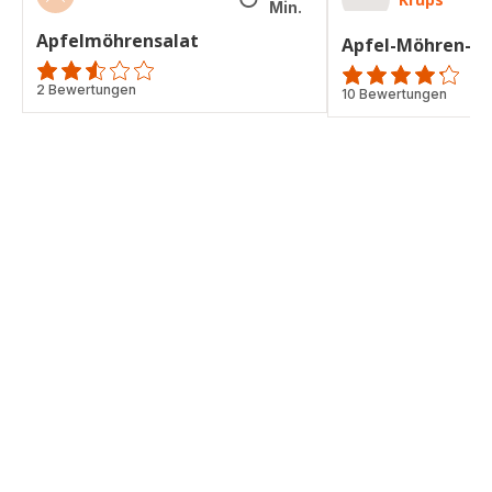
Min.
Apfelmöhrensalat
Apfel-Möhren-R
ratings.2.5
2 Bewertungen
ratings.4.2
10 Bewertungen