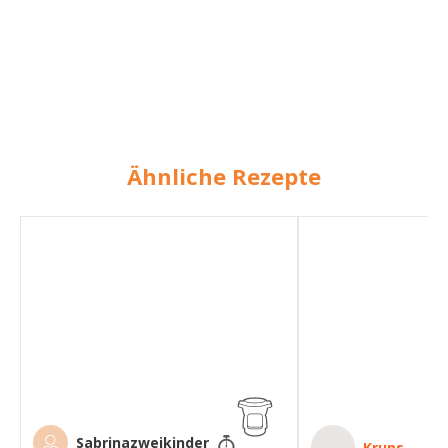
Ähnliche Rezepte
Apfelmöhrensalat
Apfel-
Möhren-
Rohkost
7
Sabrinazweikinder
Krups