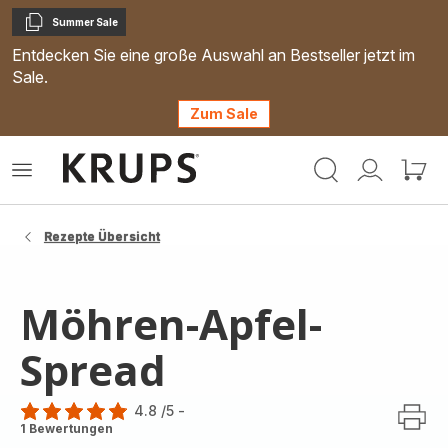
Summer Sale
Kopieren
Entdecken Sie eine große Auswahl an Bestseller jetzt im
Sale.
Zum Sale
Krups
Das
Mein
Mein
Homepage
Menü
Konto
Waren
öffnen
Rezepte Übersicht
Möhren-Apfel-
Spread
4.8
/5
-
ratings.4.8
1 Bewertungen