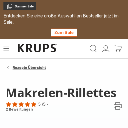
Summer Sale
Kopieren
Entdecken Sie eine große Auswahl an Bestseller jetzt im
Sale.
Zum Sale
Krups
Das
Mein
Mein
Homepage
Menü
Konto
Waren
öffnen
Rezepte Übersicht
Makrelen-Rillettes
5
/5
-
Bewertung
2 Bewertungen
mit
5
Sternen