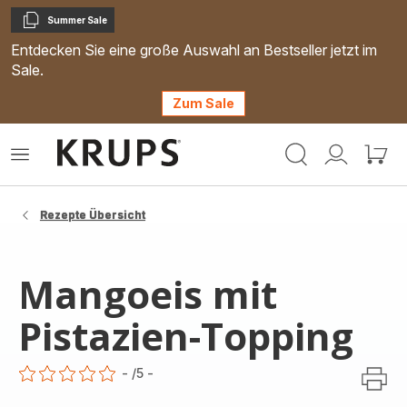
Summer Sale
Kopieren
Entdecken Sie eine große Auswahl an Bestseller jetzt im
Sale.
Zum Sale
Krups
Das
Mein
Mein
Homepage
Menü
Konto
Waren
öffnen
Rezepte Übersicht
Mangoeis mit
Pistazien-Topping
-
/5
-
ratings.0