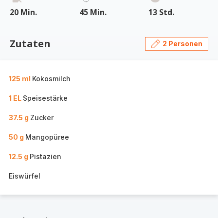
20 Min.
45 Min.
13 Std.
Zutaten
2 Personen
125 ml
Kokosmilch
1 EL
Speisestärke
37.5 g
Zucker
50 g
Mangopüree
12.5 g
Pistazien
Eiswürfel