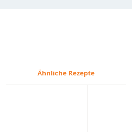
Ähnliche Rezepte
Klebreis
Klebreis
mit
mit
Mango
Mango