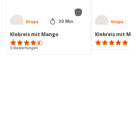
Krups
Krups
20 Min.
Klebreis mit Mango
Klebreis mit Ma
ratings.4.4
5 Bewertungen
ratings.NaN