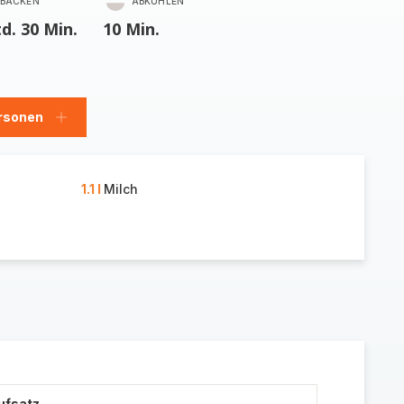
BACKEN
ABKÜHLEN
td. 30 Min.
10 Min.
rsonen
en
Personen
hinzufügen
1.1 l
Milch
ufsatz