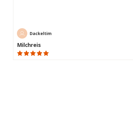
Dackeltim
Milchreis
ratings.NaN