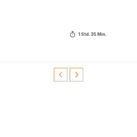
1 Std. 35 Min.
Vorherige
Weiter
Recipe
Recipe
card
card
slider
slider