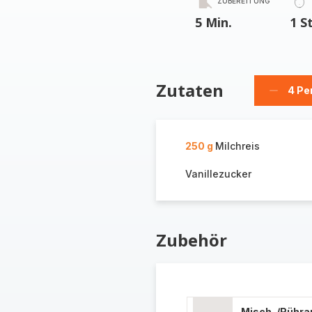
ZUBEREITUNG
5 Min.
1 S
Zutaten
4 Pe
Person
löschen
250 g
Milchreis
Vanillezucker
Zubehör
Misch-/Rühra