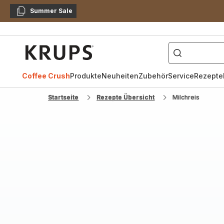
Summer Sale
Kopieren
["Kaffeevollautomat",
Krups
Homepage
Coffee Crush
Produkte
Neuheiten
Zubehör
Service
Rezepte
Startseite
Rezepte Übersicht
Milchreis