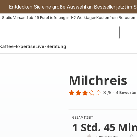
Entdecken Sie eine große Auswahl an Bestseller jetzt im S
Gratis Versand ab 49 Euro
Lieferung in 1-2 Werktagen
Kostenfreie Retouren
"Handmixer","Waffeleisen"]
Kaffee-Expertise
Live-Beratung
Milchreis
3
/5
-
4 Bewertu
Bewertung
mit
3
Sternen
GESAMTZEIT
(Durchschnitt)
1 Std. 45 Min