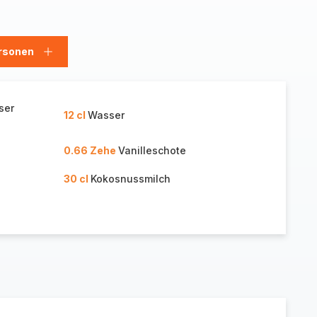
rsonen
en
Personen
hinzufügen
ser
12 cl
Wasser
0.66 Zehe
Vanilleschote
30 cl
Kokosnussmilch