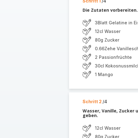
Schritt 1
/4
Die Zutaten vorbereiten.
3Blatt Gelatine in 
12cl Wasser
80g Zucker
0.66Zehe Vanillesc
2 Passionfrüchte
30cl Kokosnussmilc
1 Mango
Schritt 2
/4
Wasser, Vanille, Zucker 
geben.
12cl Wasser
80g Zucker