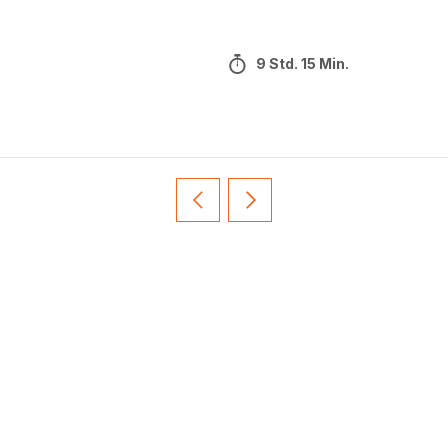
9 Std. 15 Min.
Vorherige
Weiter
Recipe
Recipe
card
card
slider
slider