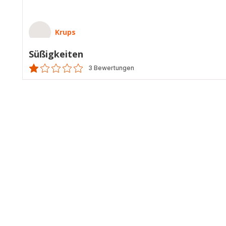
Krups
Süßigkeiten
3 Bewertungen
Bewertung
mit
1
Stern
(Durchschnitt)