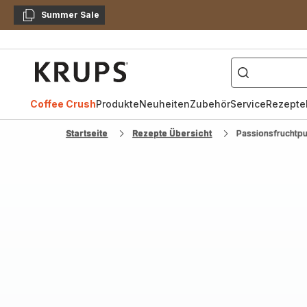
Summer Sale
Kopieren
["Kaffeevollautomat",
Krups
Homepage
Coffee Crush
Produkte
Neuheiten
Zubehör
Service
Rezepte
Startseite
Rezepte Übersicht
Passionsfruchtp