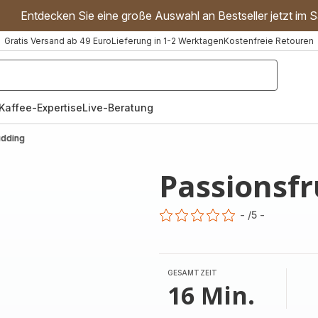
Entdecken Sie eine große Auswahl an Bestseller jetzt im S
Gratis Versand ab 49 Euro
Lieferung in 1-2 Werktagen
Kostenfreie Retouren
"Handmixer","Waffeleisen"]
Kaffee-Expertise
Live-Beratung
udding
Passionsf
-
/5
-
ratings.0
GESAMTZEIT
16 Min.