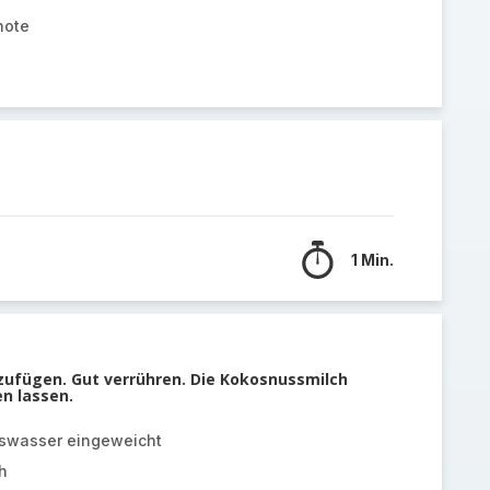
hote
1 Min.
nzufügen. Gut verrühren. Die Kokosnussmilch
en lassen.
Eiswasser eingeweicht
h