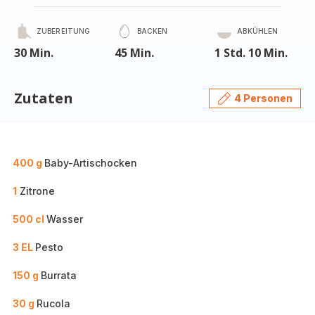
ZUBEREITUNG
BACKEN
ABKÜHLEN
30 Min.
45 Min.
1 Std. 10 Min.
Zutaten
4 Personen
400 g
Baby-Artischocken
1
Zitrone
500 cl
Wasser
3 EL
Pesto
150 g
Burrata
30 g
Rucola