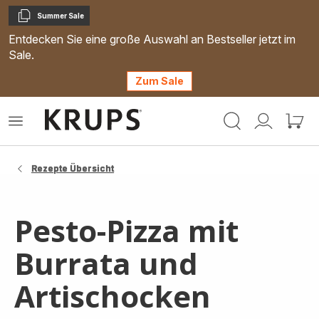
Summer Sale
Kopieren
Entdecken Sie eine große Auswahl an Bestseller jetzt im
Sale.
Zum Sale
Krups
Das
Mein
Mein
Homepage
Menü
Konto
Waren
öffnen
Rezepte Übersicht
Pesto-Pizza mit
Burrata und
Artischocken