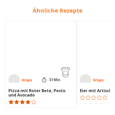
Ähnliche Rezepte
Pizza
Eier
mit
mit
Roter
Artischocken
Bete,
Pesto
und
Avocado
Krups
Krups
31 Min.
Pizza mit Roter Bete, Pesto
Eier mit Artisch
und Avocado
ratings.0
Bewertung
mit