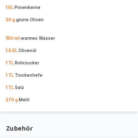
1 EL
Pinienkerne
20 g
grüne Oliven
150 ml
warmes Wasser
1.5 EL
Olivenöl
1 TL
Rohrzucker
1 TL
Trockenhefe
1 TL
Salz
270 g
Mehl
Zubehör