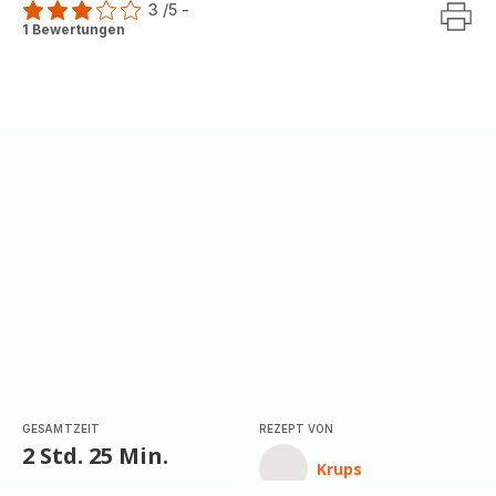
3
/5
-
Bewertung
1 Bewertungen
mit
3
Sternen
(Durchschnitt)
GESAMTZEIT
REZEPT VON
2 Std. 25 Min.
Krups