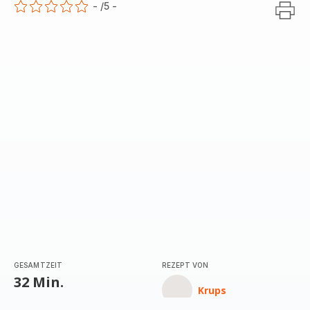
-
/5
-
ratings.0
GESAMTZEIT
REZEPT VON
32 Min.
Krups