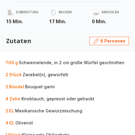
ZUBEREITUNG
BACKEN
ABKÜHLEN
15 Min.
17 Min.
0 Min.
Zutaten
6 Personen
700 g
Schweinelende, in 2 cm große Würfel geschnitten
2 Stück
Zwiebel(n), gewürfelt
2 Bündel
Bouquet garni
4 Zehe
Knoblauch, gepresst oder gehackt
2 EL
Mexikanische Gewürzmischung
4 EL
Olivenöl
1 Stück
Kleine rote Chilischote