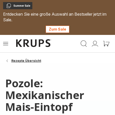
Summer Sale
Kopieren
Entdecken Sie eine große Auswahl an Bestseller jetzt im
Sale.
Zum Sale
Krups
Das
Mein
Mein
Homepage
Menü
Konto
Waren
öffnen
Rezepte Übersicht
Pozole:
Mexikanischer
Mais-Eintopf