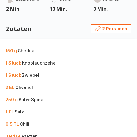
2 Min.
13 Min.
0 Min.
Zutaten
2 Personen
150 g
Cheddar
1 Stück
Knoblauchzehe
1 Stück
Zwiebel
2 EL
Olivenöl
250 g
Baby-Spinat
1 TL
Salz
0.5 TL
Chili
3 Prise
Pfeffer