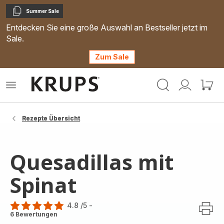
Summer Sale
Kopieren
Entdecken Sie eine große Auswahl an Bestseller jetzt im
Sale.
Zum Sale
Krups
Das
Mein
Mein
Homepage
Menü
Konto
Waren
öffnen
Rezepte Übersicht
Quesadillas mit
Spinat
4.8
/5
-
ratings.4.8
6 Bewertungen