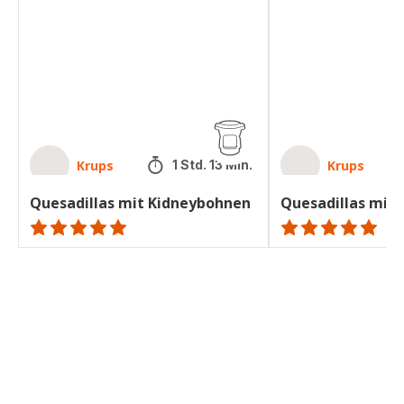
Kidneybohnen
Kidneybohnen
Krups
Krups
1 Std. 13 Min.
Quesadillas mit Kidneybohnen
Quesadillas mit
ratings.NaN
ratings.NaN