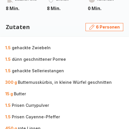
8 Min.
8 Min.
0 Min.
Zutaten
6 Personen
1.5
gehackte Zwiebeln
1.5
dünn geschnittener Porree
1.5
gehackte Selleriestangen
300 g
Butternusskürbis, in kleine Würfel geschnitten
15 g
Butter
1.5
Prisen Currypulver
1.5
Prisen Cayenne-Pfeffer
450 g
rote Linsen