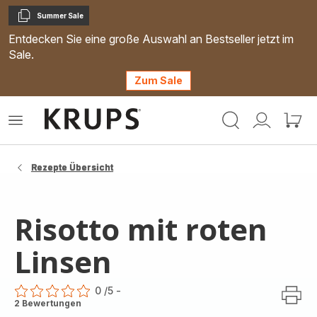
Summer Sale
Kopieren
Entdecken Sie eine große Auswahl an Bestseller jetzt im
Sale.
Zum Sale
Krups
Das
Mein
Mein
Homepage
Menü
Konto
Waren
öffnen
Rezepte Übersicht
Risotto mit roten
Linsen
0
/5
-
ratings.0
2 Bewertungen