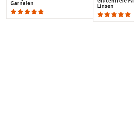
Glutenfreie Fala
Garnelen
Linsen
ratings.NaN
ratings.NaN