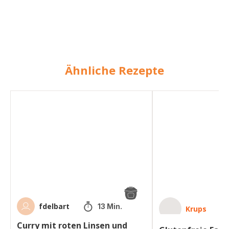
Ähnliche Rezepte
Curry
Glutenfreie
mit
Falafel
roten
aus
Linsen
roten
und
Linsen
Garnelen
fdelbart
13 Min.
Krups
Curry mit roten Linsen und