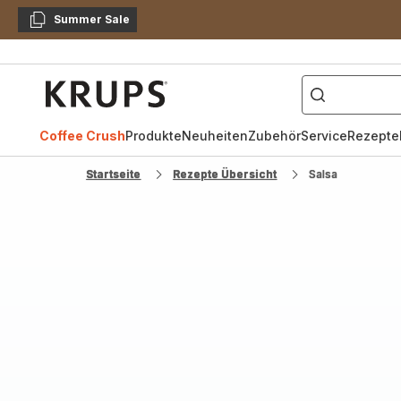
Summer Sale
Kopieren
["Kaffeevollautomat",
Krups
Homepage
Coffee Crush
Produkte
Neuheiten
Zubehör
Service
Rezepte
Startseite
Rezepte Übersicht
Salsa