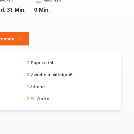
BACKEN
ABKÜHLEN
td. 31 Min.
0 Min.
rsonen
en
Personen
hinzufügen
2
Paprika rot
3
Zwiebeln mittelgroß
1
Zitrone
2 EL
Zucker