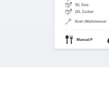
1EL Salz
2EL Zucker
Knet-/Mahlmesser
Manual P