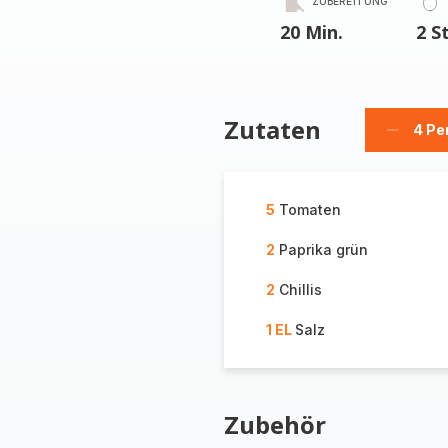
ZUBEREITUNG
20 Min.
2 S
Zutaten
4 Pe
Person
löschen
5
Tomaten
2
Paprika grün
2
Chillis
1 EL
Salz
Zubehör