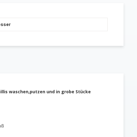
esser
illis waschen,putzen und in grobe Stücke
oß