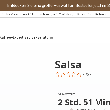
Entdecken Sie eine große Auswahl an Bestseller jetzt im S
Gratis Versand ab 49 Euro
Lieferung in 1-2 Werktagen
Kostenfreie Retouren
"Handmixer","Waffeleisen"]
Kaffee-Expertise
Live-Beratung
Salsa
-
/5
-
ratings.0
GESAMTZEIT
2 Std. 51 Min