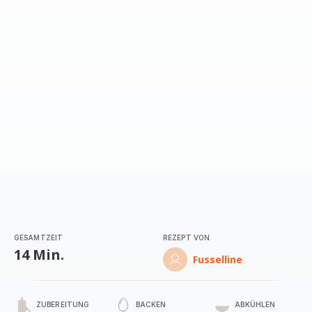
mit
5
Sternen
(Durchschnitt)
GESAMTZEIT
REZEPT VON
14 Min.
Fusselline
ZUBEREITUNG
BACKEN
ABKÜHLEN