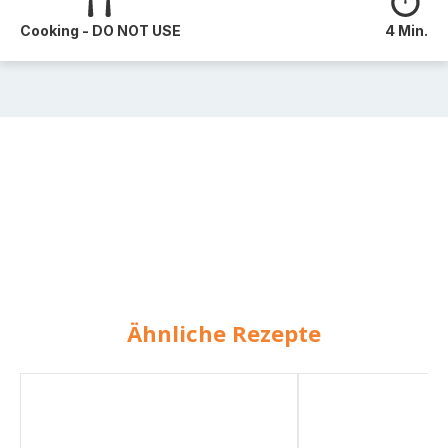
Cooking - DO NOT USE
4 Min.
Ähnliche Rezepte
Kartoffelsuppe
Käselauchsuppe
mit
mit
Hackfleisch
Hackfleisch