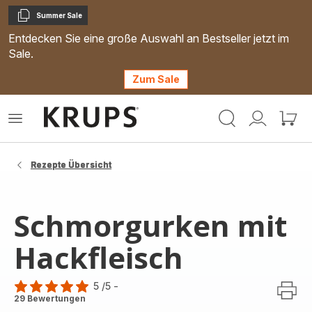
Summer Sale
Kopieren
Entdecken Sie eine große Auswahl an Bestseller jetzt im
Sale.
Zum Sale
Krups
Das
Mein
Mein
Homepage
Menü
Konto
Waren
öffnen
Rezepte Übersicht
Schmorgurken mit
Hackfleisch
5
/5
-
Bewertung
29 Bewertungen