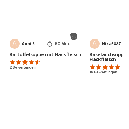
Anni S.
Nika5887
50 Min.
Kartoffelsuppe mit Hackfleisch
Käselauchsuppe 
Hackfleisch
ratings.4.5
2 Bewertungen
ratings.4.8
18 Bewertungen