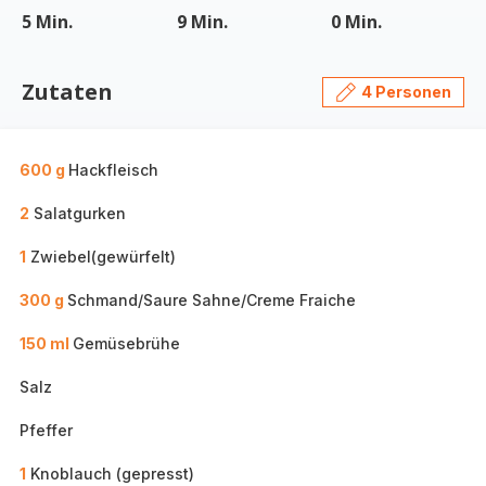
5 Min.
9 Min.
0 Min.
Zutaten
4 Personen
600 g
Hackfleisch
2
Salatgurken
1
Zwiebel(gewürfelt)
300 g
Schmand/Saure Sahne/Creme Fraiche
150 ml
Gemüsebrühe
Salz
Pfeffer
1
Knoblauch (gepresst)