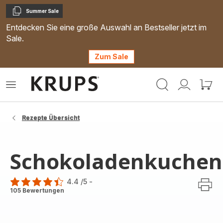
Summer Sale
Kopieren
Entdecken Sie eine große Auswahl an Bestseller jetzt im
Sale.
Zum Sale
Krups
Das
Mein
Mein
Homepage
Menü
Konto
Waren
öffnen
Rezepte Übersicht
Schokoladenkuchen
4.4
/5
-
ratings.4.4
105 Bewertungen