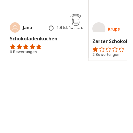
Jana
1 Std. 13 Min.
Krups
Schokoladenkuchen
Zarter Schokola
Bewertung
6 Bewertungen
Bewertung
2 Bewertungen
mit
mit
5
1
Sternen
Stern
(Durchschnitt)
(Durchschnitt)