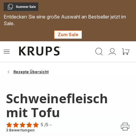
Summer Sale
Kopieren
Entdecken Sie eine große Auswahl an Bestseller jetzt im
Sale.
Zum Sale
Krups
Das
Mein
Mein
Homepage
Menü
Konto
Waren
öffnen
Rezepte Übersicht
Schweinefleisch
mit Tofu
5
/5
-
Bewertung
3 Bewertungen