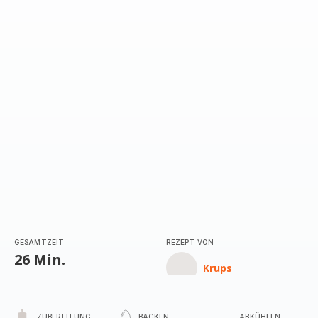
mit
5
Sternen
(Durchschnitt)
GESAMTZEIT
REZEPT VON
26 Min.
Krups
ZUBEREITUNG
BACKEN
ABKÜHLEN