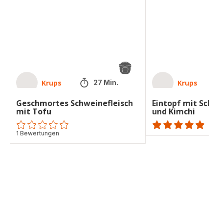
Tofu
und
Kimchi
Krups
Krups
27 Min.
Geschmortes Schweinefleisch
Eintopf mit Schw
mit Tofu
und Kimchi
ratings.0
1 Bewertungen
ratings.NaN