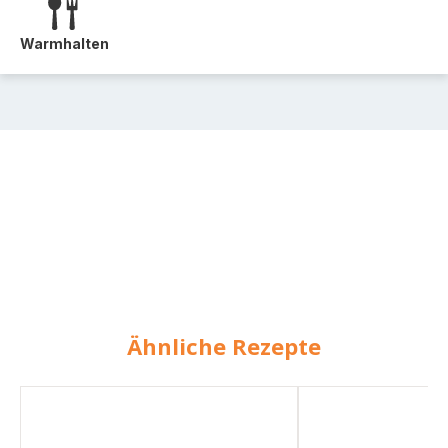
Warmhalten
Ähnliche Rezepte
Geschmortes
Eintopf
Schweinefleisch
mit
mit
Schweinefleisch