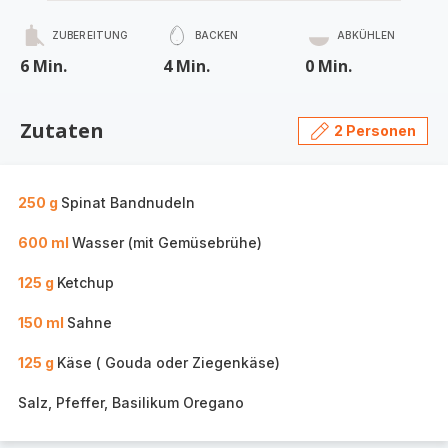
ZUBEREITUNG
BACKEN
ABKÜHLEN
6 Min.
4 Min.
0 Min.
Zutaten
2 Personen
250 g
Spinat Bandnudeln
600 ml
Wasser (mit Gemüsebrühe)
125 g
Ketchup
150 ml
Sahne
125 g
Käse ( Gouda oder Ziegenkäse)
Salz, Pfeffer, Basilikum Oregano