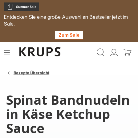
Summer Sale
Kopieren
Entdecken Sie eine große Auswahl an Bestseller jetzt im
Sale.
Zum Sale
Krups
Das
Mein
Mein
Homepage
Menü
Konto
Waren
öffnen
Rezepte Übersicht
Spinat Bandnudeln
in Käse Ketchup
Sauce