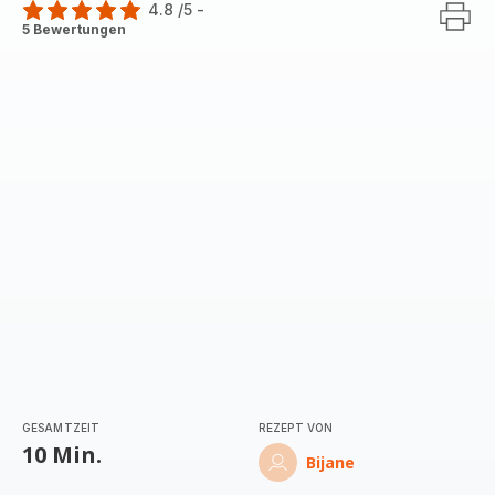
4.8
/5
-
ratings.4.8
5 Bewertungen
GESAMTZEIT
REZEPT VON
10 Min.
Bijane