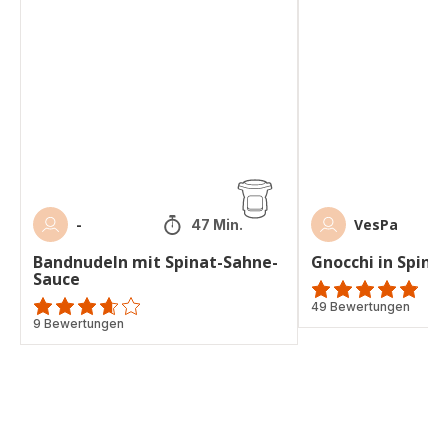
Bandnudeln
Gnocchi
mit
in
Spinat-
Spinat-
Sahne-
Käse-
Sauce
Soße
-
VesPa
47 Min.
Bandnudeln mit Spinat-Sahne-
Gnocchi in Spina
Sauce
ratings.4.8
49 Bewertungen
ratings.3.6
9 Bewertungen