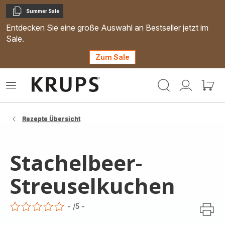
Summer Sale
Kopieren
Entdecken Sie eine große Auswahl an Bestseller jetzt im
Sale.
Zum Sale
Krups
Das
Mein
Mein
Homepage
Menü
Konto
Waren
öffnen
Rezepte Übersicht
Stachelbeer-
Streuselkuchen
-
/5
-
ratings.0