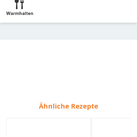
Warmhalten
Ähnliche Rezepte
Thunfischaufstrich
Vitello
tonnato
–