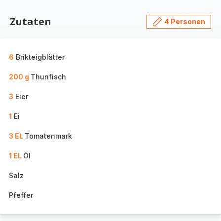
Zutaten
4 Personen
6
Brikteigblätter
200 g
Thunfisch
3
Eier
1
Ei
3 EL
Tomatenmark
1 EL
Öl
Salz
Pfeffer