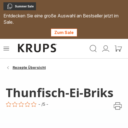
Summer Sale
Kopieren
Entdecken Sie eine große Auswahl an Bestseller jetzt im
Sale.
Zum Sale
Krups
Das
Mein
Mein
Homepage
Menü
Konto
Waren
öffnen
Rezepte Übersicht
Thunfisch-Ei-Briks
-
/5
-
ratings.0