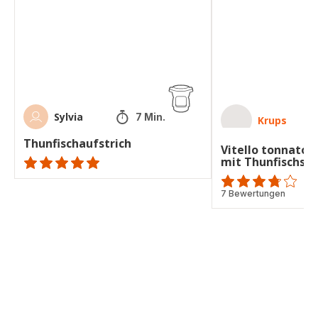
Kalbfleisch
mit
Thunfischsauce
Sylvia
7 Min.
Krups
Thunfischaufstrich
Vitello tonnato –
mit Thunfischsa
ratings.NaN
ratings.3.7
7 Bewertungen