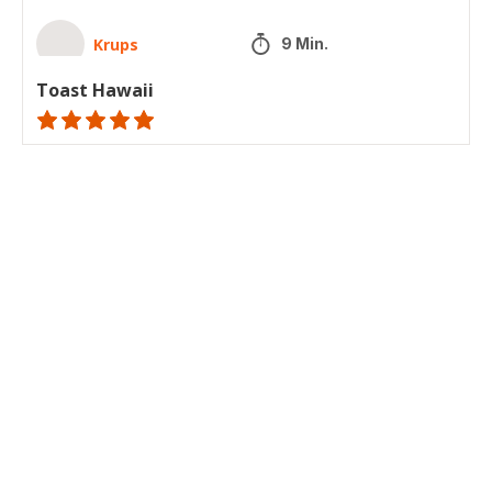
Krups
9 Min.
Toast Hawaii
ratings.NaN