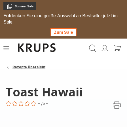
Summer Sale
Kopieren
Entdecken Sie eine große Auswahl an Bestseller jetzt im
Sale.
Zum Sale
Krups
Das
Mein
Mein
Homepage
Menü
Konto
Waren
öffnen
Rezepte Übersicht
Toast Hawaii
-
/5
-
ratings.0