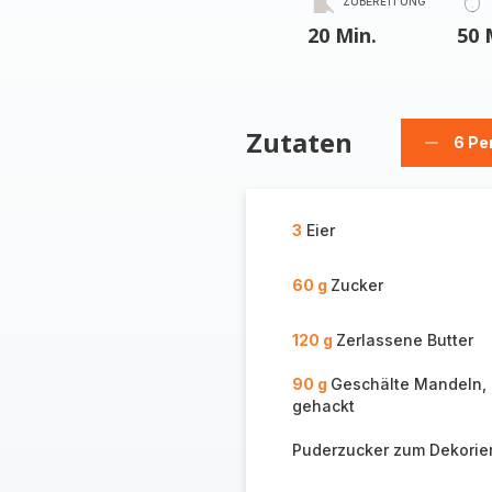
ZUBEREITUNG
20 Min.
50 
Zutaten
6 Pe
Person
löschen
3
Eier
60 g
Zucker
120 g
Zerlassene Butter
90 g
Geschälte Mandeln, 
gehackt
Puderzucker zum Dekorie