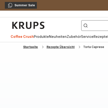
Summer Sale
Kopieren
["Kaffeevollautomat",
Krups
Homepage
Coffee Crush
Produkte
Neuheiten
Zubehör
Service
Rezepte
Startseite
Rezepte Übersicht
Torta Caprese