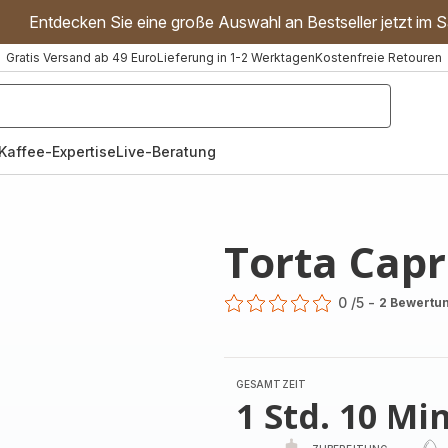
Entdecken Sie eine große Auswahl an Bestseller jetzt im S
Gratis Versand ab 49 Euro
Lieferung in 1-2 Werktagen
Kostenfreie Retouren
"Handmixer","Waffeleisen"]
Kaffee-Expertise
Live-Beratung
Torta Cap
0
/5
-
2 Bewertu
ratings.0
GESAMTZEIT
1 Std. 10 Min