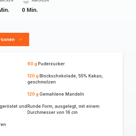
BACKEN
ABKÜHLEN
Min.
0 Min.
rsonen
en
Personen
hinzufügen
60 g
Puderzucker
120 g
Blockschokolade, 55% Kakao,
geschmolzen
120 g
Gemahlene Mandeln
geröstet und
Runde Form, ausgelegt, mit einem
Durchmesser von 16 cm
ren