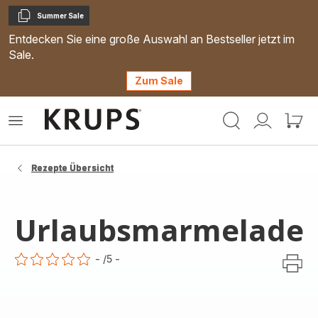
Summer Sale
Kopieren
Entdecken Sie eine große Auswahl an Bestseller jetzt im
Sale.
Zum Sale
Krups
Das
Mein
Mein
Homepage
Menü
Konto
Waren
öffnen
Rezepte Übersicht
Urlaubsmarmelade
-
/5
-
ratings.0