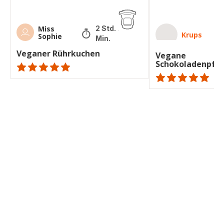
Miss
2 Std. 20
Krups
Sophie
Min.
Veganer Rührkuchen
Vegane
Schokoladenpfa
ratings.NaN
Bewertung
mit
5
Sternen
(Durchschnitt)