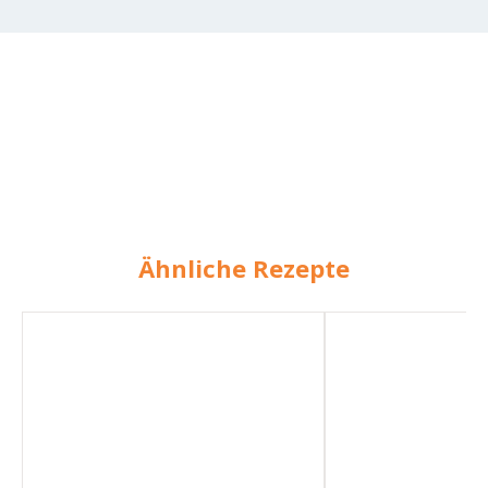
Ähnliche Rezepte
Veganer
Vegane
Rührkuchen
Schokoladenpfannk