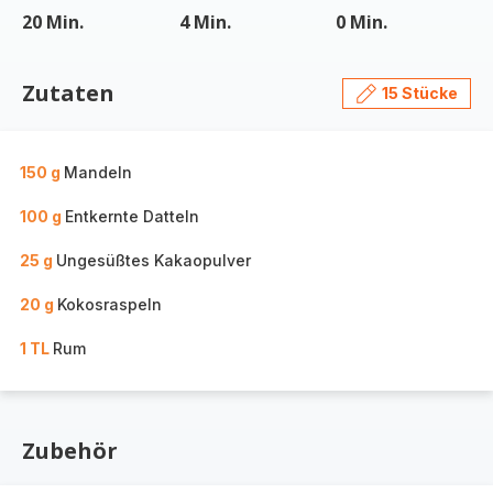
20 Min.
4 Min.
0 Min.
Zutaten
15 Stücke
150 g
Mandeln
100 g
Entkernte Datteln
25 g
Ungesüßtes Kakaopulver
20 g
Kokosraspeln
1 TL
Rum
Zubehör