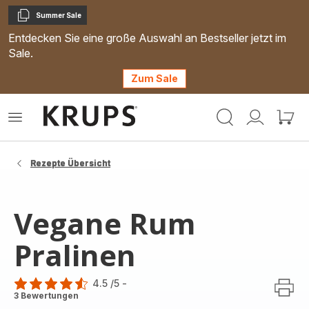
Summer Sale
Kopieren
Entdecken Sie eine große Auswahl an Bestseller jetzt im
Sale.
Zum Sale
Krups
Das
Mein
Mein
Homepage
Menü
Konto
Waren
öffnen
Rezepte Übersicht
Vegane Rum
Pralinen
4.5
/5
-
ratings.4.5
3 Bewertungen