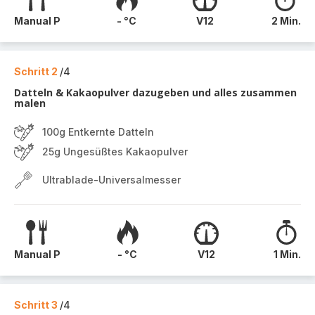
Manual P
- °C
V12
2 Min.
Schritt 2
/4
Datteln & Kakaopulver dazugeben und alles zusammen
malen
100g Entkernte Datteln
25g Ungesüßtes Kakaopulver
Ultrablade-Universalmesser
Manual P
- °C
V12
1 Min.
Schritt 3
/4