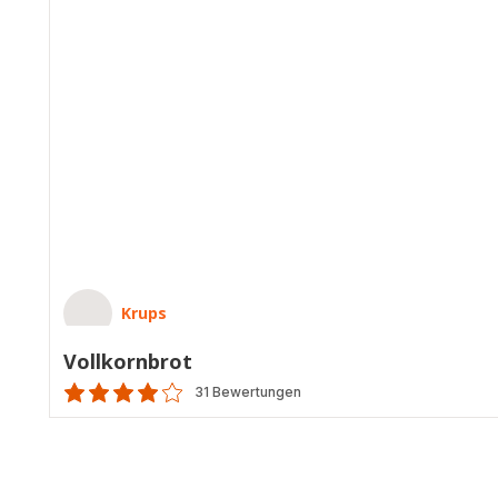
Krups
Vollkornbrot
31 Bewertungen
Bewertung
mit
4
Sternen