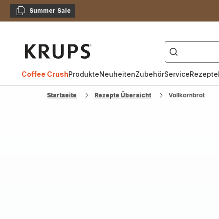
Summer Sale
Kopieren
["Kaffeevollautomat",
Krups
Homepage
Coffee Crush
Produkte
Neuheiten
Zubehör
Service
Rezepte
Startseite
Rezepte Übersicht
Vollkornbrot