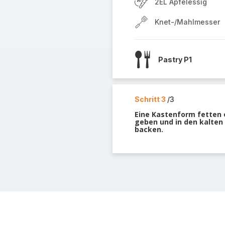
2EL Apfelessig
Knet-/Mahlmesser
Pastry P1
Schritt 3
/3
Eine Kastenform fetten 
geben und in den kalten 
backen.