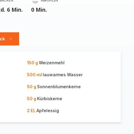
BACKEN
ABKÜHLEN
td. 6 Min.
0 Min.
ück
Stück
hinzufügen
150 g
Weizenmehl
500 ml
lauwarmes Wasser
50 g
Sonnenblumenkerne
50 g
Kürbiskerne
2 EL
Apfelessig