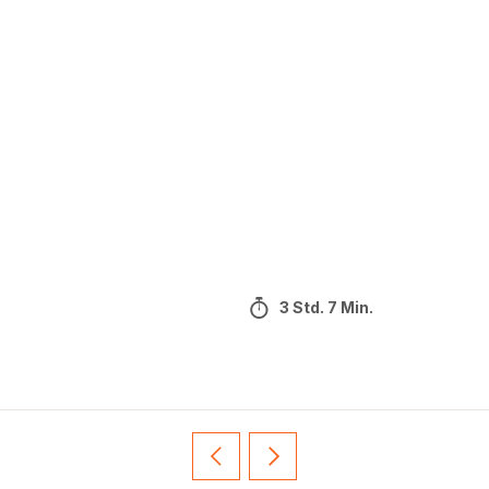
3 Std. 7 Min.
Vorherige
Weiter
Recipe
Recipe