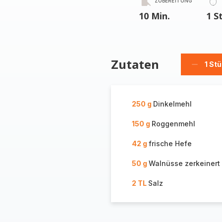
ZUBEREITUNG
10 Min.
1 S
Zutaten
1 St
Stück
löschen
250 g
Dinkelmehl
150 g
Roggenmehl
42 g
frische Hefe
50 g
Walnüsse zerkeinert
2 TL
Salz