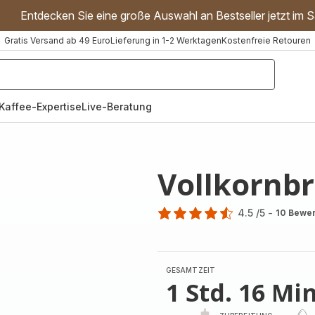
Entdecken Sie eine große Auswahl an Bestseller jetzt im S
Gratis Versand ab 49 Euro
Lieferung in 1-2 Werktagen
Kostenfreie Retouren
"Handmixer","Waffeleisen"]
Kaffee-Expertise
Live-Beratung
Vollkornbr
4.5
/5
-
10 Bewe
ratings.4.5
GESAMTZEIT
1 Std. 16 Min