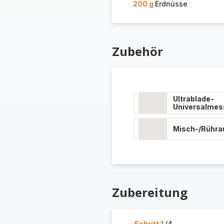
200 g
Erdnüsse
Zubehör
Ultrablade-
Universalmes
Misch-/Rühra
Zubereitung
Schritt 1
/4