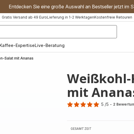
Entdecken Sie eine große Auswahl an Bestseller jetzt im S
Gratis Versand ab 49 Euro
Lieferung in 1-2 Werktagen
Kostenfreie Retouren
"Handmixer","Waffeleisen"]
Kaffee-Expertise
Live-Beratung
n-Salat mit Ananas
Weißkohl-
mit Anana
5
/5
-
2 Bewertu
Bewertung
mit
5
Sternen
GESAMTZEIT
(Durchschnitt)