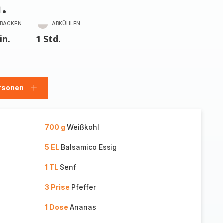
.
BACKEN
ABKÜHLEN
in.
1 Std.
rsonen
en
Personen
hinzufügen
700 g
Weißkohl
5 EL
Balsamico Essig
1 TL
Senf
3 Prise
Pfeffer
1 Dose
Ananas