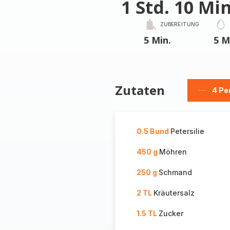
1 Std. 10 Min
ZUBEREITUNG
5 Min.
5 M
Zutaten
4 Pe
Person
löschen
0.5 Bund
Petersilie
450 g
Möhren
250 g
Schmand
2 TL
Kräutersalz
1.5 TL
Zucker