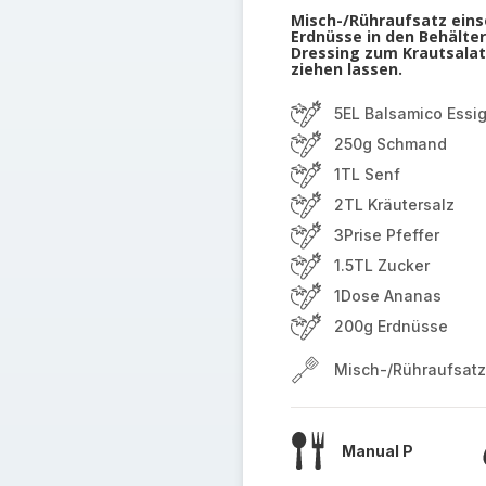
Misch-/Rühraufsatz eins
Erdnüsse in den Behälter
Dressing zum Krautsala
ziehen lassen.
5EL Balsamico Essi
250g Schmand
1TL Senf
2TL Kräutersalz
3Prise Pfeffer
1.5TL Zucker
1Dose Ananas
200g Erdnüsse
Misch-/Rühraufsatz
Manual P