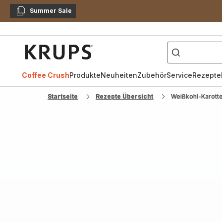
Summer Sale
Kopieren
["Kaffeevollautomat",
Krups
Homepage
Coffee Crush
Produkte
Neuheiten
Zubehör
Service
Rezepte
Startseite
Rezepte Übersicht
Weißkohl-Karotte