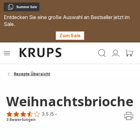
Summer Sale
Kopieren
Entdecken Sie eine große Auswahl an Bestseller jetzt im
Sale.
Zum Sale
Krups
Das
Mein
Mein
Homepage
Menü
Konto
Waren
öffnen
Rezepte Übersicht
Weihnachtsbrioche
3.5
/5
-
ratings.3.5
3 Bewertungen