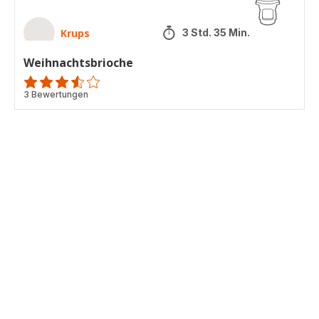
Krups
3 Std. 35 Min.
Weihnachtsbrioche
ratings.3.5
3 Bewertungen