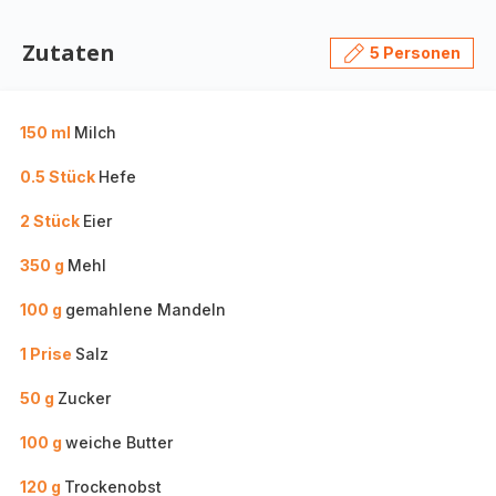
Zutaten
5 Personen
150 ml
Milch
0.5 Stück
Hefe
2 Stück
Eier
350 g
Mehl
100 g
gemahlene Mandeln
1 Prise
Salz
50 g
Zucker
100 g
weiche Butter
120 g
Trockenobst