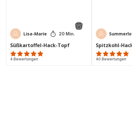
Lisa-Marie
Summerlove
20 Min.
Süßkartoffel-Hack-Topf
Spitzkohl-Hack-
Bewertung
4 Bewertungen
Bewertung
40 Bewertungen
mit
mit
5
5
Sternen
Sternen
(Durchschnitt)
(Durchschnitt)