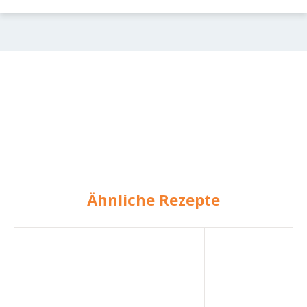
Ähnliche Rezepte
Süßkartoffel-
Spitzkohl-
Hack-
Hack-
Topf
Topf