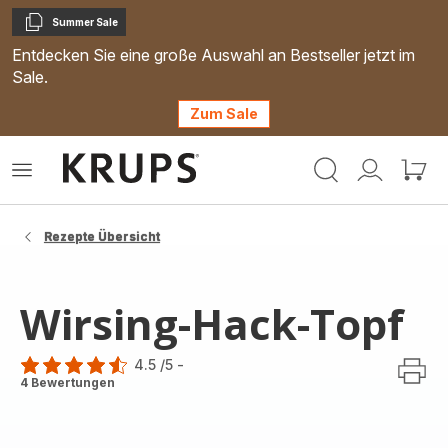
Summer Sale
Kopieren
Entdecken Sie eine große Auswahl an Bestseller jetzt im
Sale.
Zum Sale
Krups
Das
Mein
Mein
Homepage
Menü
Konto
Waren
öffnen
Rezepte Übersicht
Wirsing-Hack-Topf
4.5
/5
-
ratings.4.5
4 Bewertungen