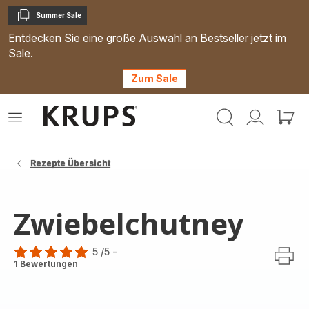
Summer Sale
Kopieren
Entdecken Sie eine große Auswahl an Bestseller jetzt im
Sale.
Zum Sale
Krups
Das
Mein
Mein
Homepage
Menü
Konto
Waren
öffnen
Rezepte Übersicht
Zwiebelchutney
5
/5
-
Bewertung
1 Bewertungen
mit
5
Sternen