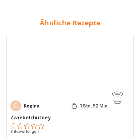
Ähnliche Rezepte
Zwiebelchutney
Regina
1 Std. 52 Min.
Zwiebelchutney
ratings.0
3 Bewertungen