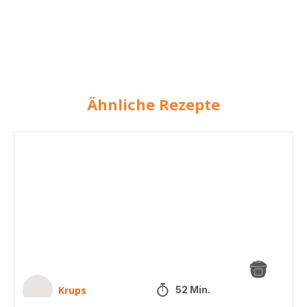
Ähnliche Rezepte
Adzuki-
Gemüsebällchen
Krups
52 Min.