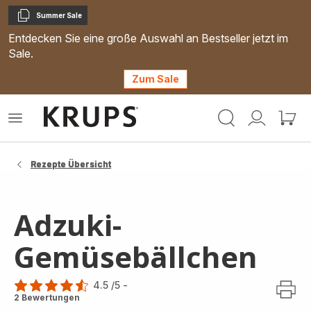
Summer Sale
Kopieren
Entdecken Sie eine große Auswahl an Bestseller jetzt im
Sale.
Zum Sale
Krups
Das
Mein
Mein
Homepage
Menü
Konto
Waren
öffnen
Rezepte Übersicht
Adzuki-
Gemüsebällchen
4.5
/5
-
ratings.4.5
2 Bewertungen