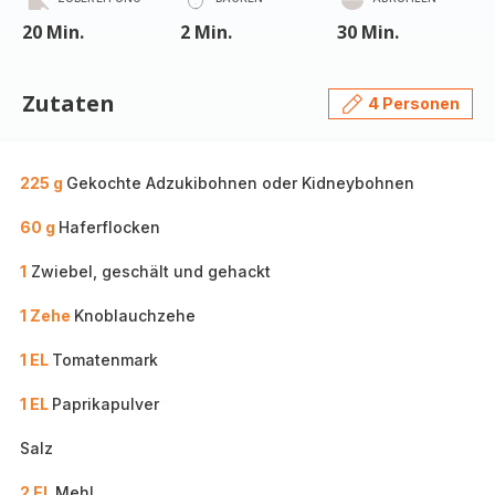
20 Min.
2 Min.
30 Min.
Zutaten
4 Personen
225 g
Gekochte Adzukibohnen oder Kidneybohnen
60 g
Haferflocken
1
Zwiebel, geschält und gehackt
1 Zehe
Knoblauchzehe
1 EL
Tomatenmark
1 EL
Paprikapulver
Salz
2 EL
Mehl