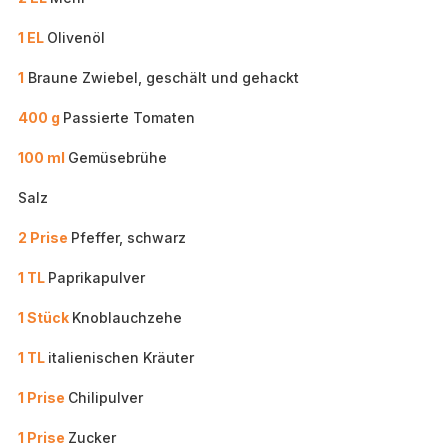
1 EL
Olivenöl
1
Braune Zwiebel, geschält und gehackt
400 g
Passierte Tomaten
100 ml
Gemüsebrühe
Salz
2 Prise
Pfeffer, schwarz
1 TL
Paprikapulver
1 Stück
Knoblauchzehe
1 TL
italienischen Kräuter
1 Prise
Chilipulver
1 Prise
Zucker