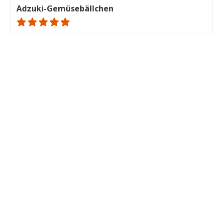
Adzuki-Gemüsebällchen
ratings.NaN