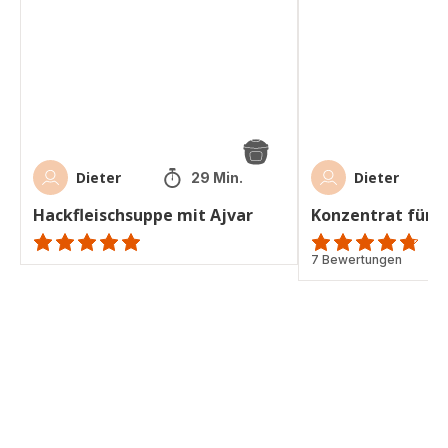
Ajvar
Gemüsebrühe
Dieter
Dieter
29 Min.
Hackfleischsuppe mit Ajvar
Konzentrat für
ratings.NaN
ratings.4.7
7 Bewertungen