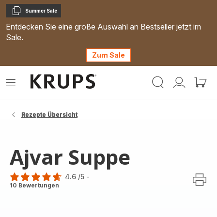
Summer Sale
Kopieren
Entdecken Sie eine große Auswahl an Bestseller jetzt im
Sale.
Zum Sale
Krups
Das
Mein
Mein
Homepage
Menü
Konto
Waren
öffnen
Rezepte Übersicht
Ajvar Suppe
4.6
/5
-
ratings.4.6
10 Bewertungen