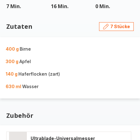
7 Min.
16 Min.
0 Min.
Zutaten
7 Stücke
400 g
Birne
300 g
Apfel
140 g
Haferflocken (zart)
630 ml
Wasser
Zubehör
Ultrablade-Universalmesser