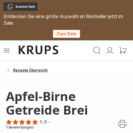
Summer Sale
Kopieren
Entdecken Sie eine große Auswahl an Bestseller jetzt im
Sale.
Zum Sale
Krups
Das
Mein
Mein
Homepage
Menü
Konto
Waren
öffnen
Rezepte Übersicht
Apfel-Birne
Getreide Brei
5
/5
-
Bewertung
1 Bewertungen