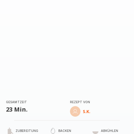
mit
5
Sternen
(Durchschnitt)
GESAMTZEIT
REZEPT VON
23 Min.
S.K.
ZUBEREITUNG
BACKEN
ABKÜHLEN