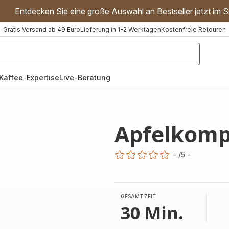
Entdecken Sie eine große Auswahl an Bestseller jetzt im S
Gratis Versand ab 49 Euro
Lieferung in 1-2 Werktagen
Kostenfreie Retouren
"Handmixer","Waffeleisen"]
Kaffee-Expertise
Live-Beratung
Apfelkomp
-
/5
-
ratings.0
GESAMTZEIT
30 Min.