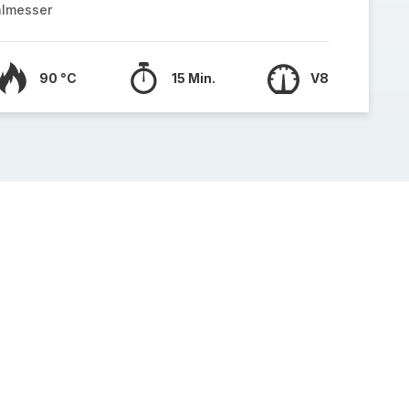
almesser
90 °C
15 Min.
V8