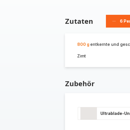
Zutaten
6 Pe
Person
löschen
800 g
entkernte und gesc
Zimt
Zubehör
Ultrablade-U