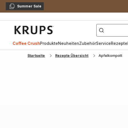
Summer Sale
Kopieren
["Kaffeevollautomat",
Krups
Homepage
Coffee Crush
Produkte
Neuheiten
Zubehör
Service
Rezepte
Startseite
Rezepte Übersicht
Apfelkompott