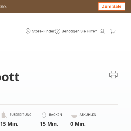
ale.
Zum Sale
Store-Finder
Benötigen Sie Hilfe?
Store-
Benötigen
Mein
Mein
Finder
Sie
Konto
Waren
Hilfe?
ott
ZUBEREITUNG
BACKEN
ABKÜHLEN
15 Min.
15 Min.
0 Min.