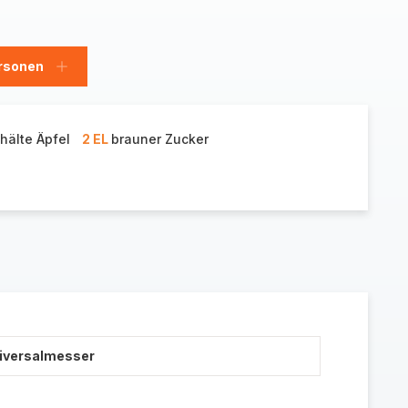
rsonen
en
Personen
hinzufügen
hälte Äpfel
2 EL
brauner Zucker
niversalmesser