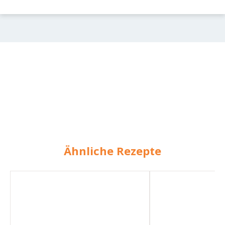
Ähnliche Rezepte
Auberginen-
Kichererbsen-
Kichererbsen-
Curry
Curry