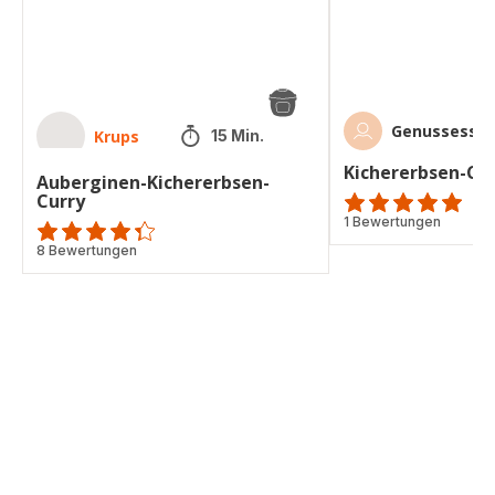
Genussesser
Krups
15 Min.
Kichererbsen-Cu
Auberginen-Kichererbsen-
Curry
Bewertung
1 Bewertungen
mit
ratings.4.3
8 Bewertungen
5
Sternen
(Durchschnitt)