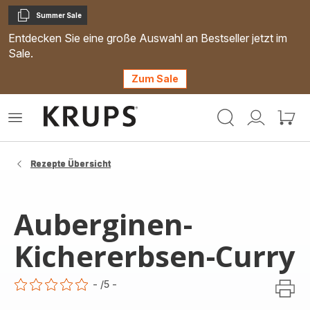
Summer Sale
Kopieren
Entdecken Sie eine große Auswahl an Bestseller jetzt im
Sale.
Zum Sale
Krups
Das
Mein
Mein
Homepage
Menü
Konto
Waren
öffnen
Rezepte Übersicht
Auberginen-
Kichererbsen-Curry
-
/5
-
ratings.0