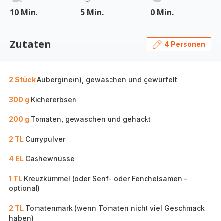
10 Min.
5 Min.
0 Min.
Zutaten
4 Personen
2 Stück
Aubergine(n), gewaschen und gewürfelt
300 g
Kichererbsen
200 g
Tomaten, gewaschen und gehackt
2 TL
Currypulver
4 EL
Cashewnüsse
1 TL
Kreuzkümmel (oder Senf- oder Fenchelsamen -
optional)
2 TL
Tomatenmark (wenn Tomaten nicht viel Geschmack
haben)