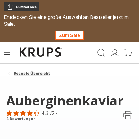
Summer Sale
Kopieren
Entdecken Sie eine große Auswahl an Bestseller jetzt im
Sale.
Zum Sale
Krups
Das
Mein
Mein
Homepage
Menü
Konto
Waren
öffnen
Rezepte Übersicht
Auberginenkaviar
4.3
/5
-
ratings.4.3
4 Bewertungen