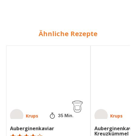
Ähnliche Rezepte
Auberginenkaviar
Auberginenkaviar
mit
Kreuzkümmel
Krups
Krups
35 Min.
Auberginenkaviar
Auberginenkavia
Kreuzkümmel