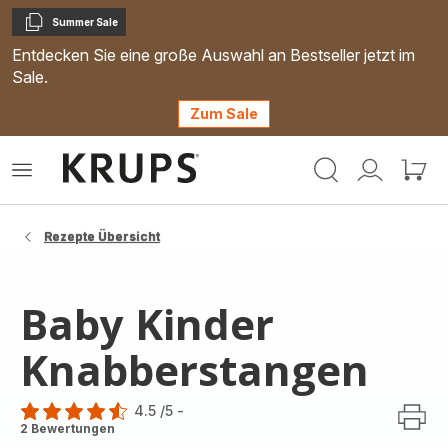
Summer Sale
Kopieren
Entdecken Sie eine große Auswahl an Bestseller jetzt im
Sale.
Zum Sale
Krups
Das
Mein
Mein
Homepage
Menü
Konto
Waren
öffnen
Rezepte Übersicht
Baby Kinder
Knabberstangen
4.5
/5
-
ratings.4.5
2 Bewertungen