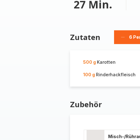
27 Min.
Zutaten
6 Pe
Person
löschen
500 g
Karotten
100 g
Rinderhackfleisch
Zubehör
Misch-/Rühra