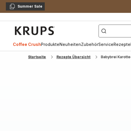
Summer Sale
Kopieren
["Kaffeevollautomat",
Krups
Homepage
Coffee Crush
Produkte
Neuheiten
Zubehör
Service
Rezepte
Startseite
Rezepte Übersicht
Babybrei Karotte