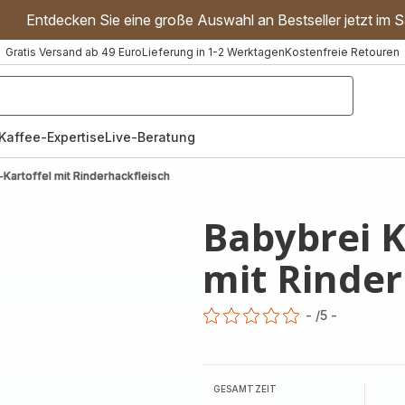
Entdecken Sie eine große Auswahl an Bestseller jetzt im S
Gratis Versand ab 49 Euro
Lieferung in 1-2 Werktagen
Kostenfreie Retouren
"Handmixer","Waffeleisen"]
Kaffee-Expertise
Live-Beratung
-Kartoffel mit Rinderhackfleisch
Babybrei K
mit Rinder
-
/5
-
ratings.0
GESAMTZEIT