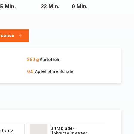
5 Min.
22 Min.
0 Min.
rsonen
en
Personen
hinzufügen
250 g
Kartoffeln
0.5
Apfel ohne Schale
Ultrablade-
ufsatz
Universalmesser