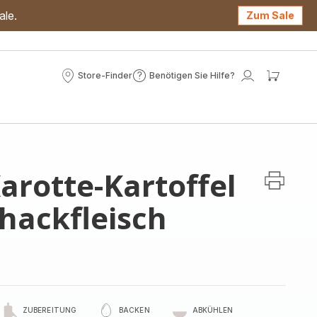
ale.
Zum Sale
Store-Finder
Benötigen Sie Hilfe?
Store-
Benötigen
Mein
Mein
Finder
Sie
Konto
Waren
Hilfe?
arotte-Kartoffel
hackfleisch
ZUBEREITUNG
BACKEN
ABKÜHLEN