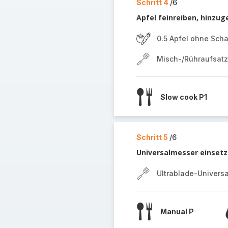
Schritt 4
/6
Apfel feinreiben, hinzu
0.5 Apfel ohne Scha
Misch-/Rühraufsatz
Slow cook P1
Schritt 5
/6
Universalmesser einsetze
Ultrablade-Univers
Manual P