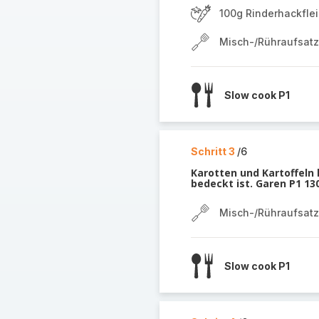
100g Rinderhackfle
Misch-/Rühraufsatz
Slow cook P1
Schritt 3
/6
Karotten und Kartoffeln
bedeckt ist. Garen P1 13
Misch-/Rühraufsatz
Slow cook P1