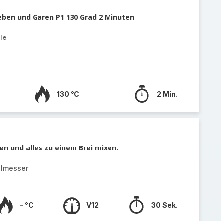
geben und Garen P1 130 Grad 2 Minuten
le
130 °C
2 Min.
n und alles zu einem Brei mixen.
almesser
- °C
V12
30 Sek.