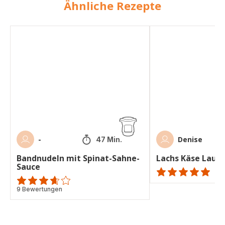
Ähnliche Rezepte
Bandnudeln
Lachs
mit
Käse
Spinat-
Lauch
Sahne-
Soße
Sauce
-
Denise
47 Min.
Bandnudeln mit Spinat-Sahne-
Lachs Käse Lauc
Sauce
ratings.NaN
ratings.3.6
9 Bewertungen