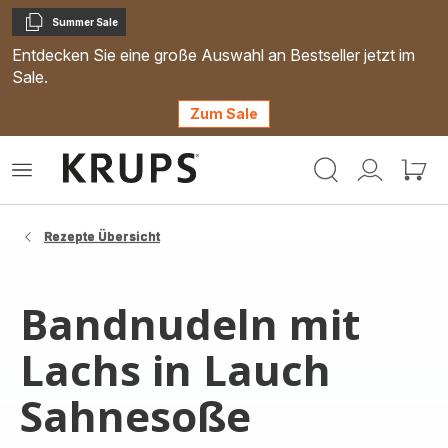
Summer Sale
Kopieren
Entdecken Sie eine große Auswahl an Bestseller jetzt im
Sale.
Zum Sale
Krups
Das
Mein
Mein
Homepage
Menü
Konto
Waren
öffnen
Rezepte Übersicht
Bandnudeln mit
Lachs in Lauch
Sahnesoße