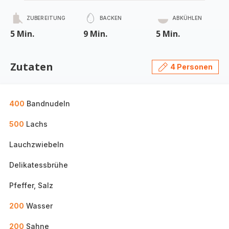
ZUBEREITUNG
BACKEN
ABKÜHLEN
5 Min.
9 Min.
5 Min.
Zutaten
4 Personen
400
Bandnudeln
500
Lachs
Lauchzwiebeln
Delikatessbrühe
Pfeffer, Salz
200
Wasser
200
Sahne