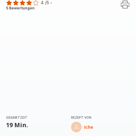
4
/5
-
Bewertung
5 Bewertungen
mit
4
Sternen
(Durchschnitt)
GESAMTZEIT
REZEPT VON
19 Min.
Iche