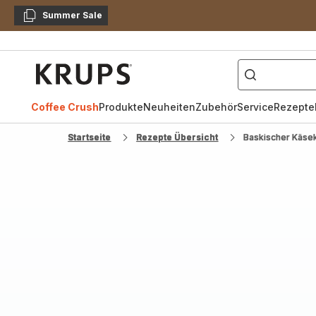
Summer Sale
Kopieren
["Kaffeevollautomat",
Krups
Homepage
Coffee Crush
Produkte
Neuheiten
Zubehör
Service
Rezepte
Startseite
Rezepte Übersicht
Baskischer Käse