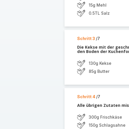
15g Mehl
0.5TL Salz
Schritt 3
/7
Die Kekse mit der gesch
den Boden der Kuchenfo
130g Kekse
85g Butter
Schritt 4
/7
Alle übrigen Zutaten mi
300g Frischkäse
150g Schlagsahne