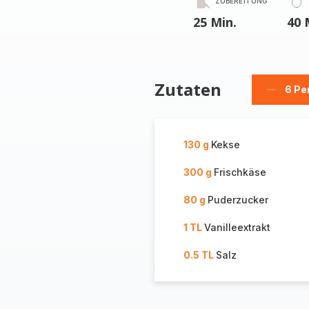
ZUBEREITUNG
25 Min.
40 
Zutaten
6 Pe
Person
löschen
130 g
Kekse
300 g
Frischkäse
80 g
Puderzucker
1 TL
Vanilleextrakt
0.5 TL
Salz