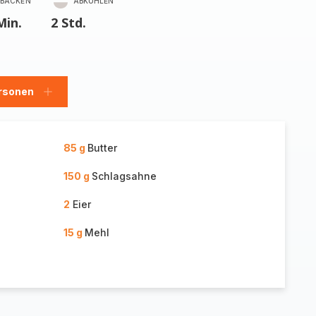
BACKEN
ABKÜHLEN
Min.
2 Std.
rsonen
en
Personen
hinzufügen
85 g
Butter
150 g
Schlagsahne
2
Eier
15 g
Mehl