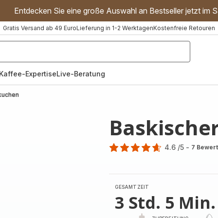
Entdecken Sie eine große Auswahl an Bestseller jetzt im S
Gratis Versand ab 49 Euro
Lieferung in 1-2 Werktagen
Kostenfreie Retouren
"Handmixer","Waffeleisen"]
Kaffee-Expertise
Live-Beratung
kuchen
Baskische
4.6
/5
-
7 Bewer
ratings.4.6
GESAMTZEIT
3 Std. 5 Min.