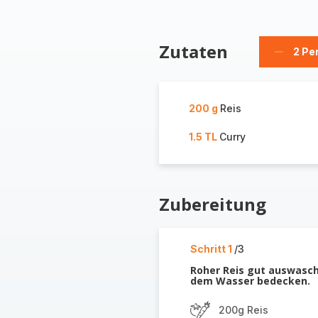
Zutaten
2 Pe
Person
löschen
200 g
Reis
1.5 TL
Curry
Zubereitung
Schritt 1
/3
Roher Reis gut auswasch
dem Wasser bedecken.
200g Reis