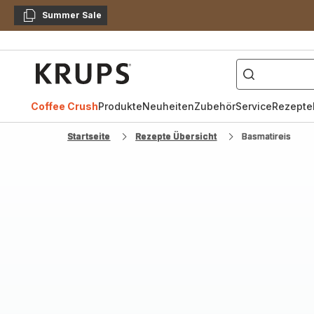
Summer Sale
Kopieren
["Kaffeevollautomat",
Krups
Homepage
Coffee Crush
Produkte
Neuheiten
Zubehör
Service
Rezepte
Startseite
Rezepte Übersicht
Basmatireis