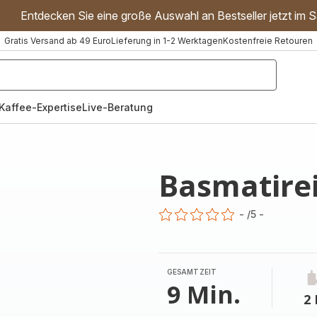
Entdecken Sie eine große Auswahl an Bestseller jetzt im S
Gratis Versand ab 49 Euro
Lieferung in 1-2 Werktagen
Kostenfreie Retouren
"Handmixer","Waffeleisen"]
Kaffee-Expertise
Live-Beratung
Basmatire
-
/5
-
ratings.0
GESAMTZEIT
9 Min.
2 