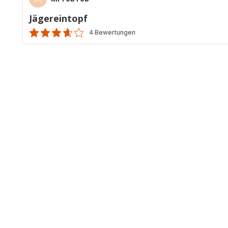
Jägereintopf
4 Bewertungen
ratings.3.6