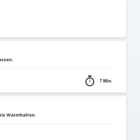
assen.
7 Min.
Reis Warmhalten.