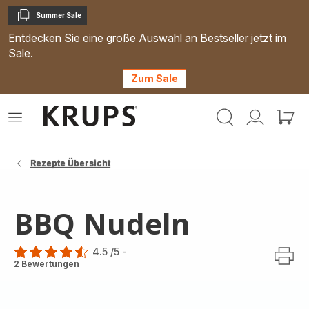
Summer Sale
Kopieren
Entdecken Sie eine große Auswahl an Bestseller jetzt im
Sale.
Zum Sale
Krups
Das
Mein
Mein
Homepage
Menü
Konto
Waren
öffnen
Rezepte Übersicht
BBQ Nudeln
4.5
/5
-
ratings.4.5
2 Bewertungen